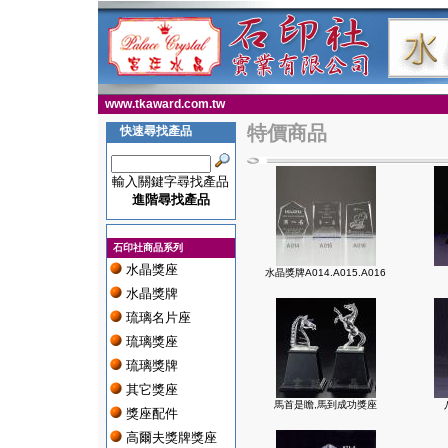
www.tkaward.com.tw
特價商品
快速尋找產品
輸入關鍵字尋找產品
進階尋找產品
石印社商品系列
水晶獎座
水晶獎牌A014.A015.A016
水晶獎牌
琉璃名片座
琉璃獎座
琉璃獎牌
其它獎座
馬首是瞻,馬到成功獎座
獎座配件
高爾夫獎牌獎座