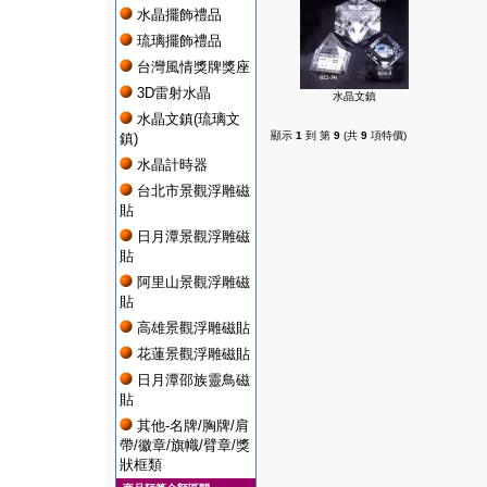
水晶擺飾禮品
琉璃擺飾禮品
台灣風情獎牌獎座
3D雷射水晶
水晶文鎮
水晶文鎮(琉璃文
顯示
1
到 第
9
(共
9
項特價)
鎮)
水晶計時器
台北市景觀浮雕磁
貼
日月潭景觀浮雕磁
貼
阿里山景觀浮雕磁
貼
高雄景觀浮雕磁貼
花蓮景觀浮雕磁貼
日月潭邵族靈鳥磁
貼
其他-名牌/胸牌/肩
帶/徽章/旗幟/臂章/獎
狀框類