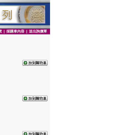
號
|
採購車內容
|
送出詢價單