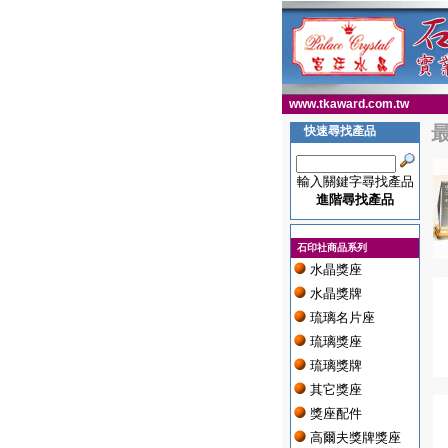
www.tkaward.com.tw
快速尋找產品
輸入關鍵字尋找產品
進階尋找產品
石印社商品系列
水晶獎座
水晶獎牌
琉璃名片座
琉璃獎座
琉璃獎牌
其它獎座
獎座配件
高爾夫獎牌獎座