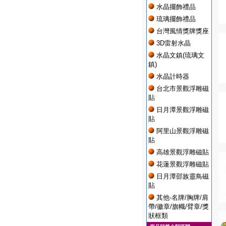
水晶擺飾禮品
琉璃擺飾禮品
台灣風情獎牌獎座
3D雷射水晶
水晶文鎮(琉璃文
鎮)
水晶計時器
台北市景觀浮雕磁
貼
日月潭景觀浮雕磁
貼
阿里山景觀浮雕磁
貼
高雄景觀浮雕磁貼
花蓮景觀浮雕磁貼
日月潭邵族靈鳥磁
貼
其他-名牌/胸牌/肩
帶/徽章/旗幟/臂章/獎
狀框類