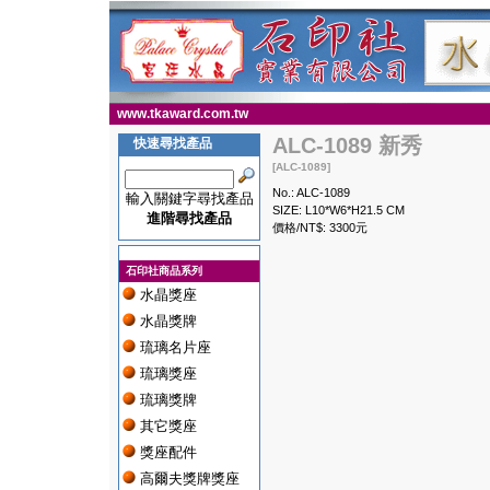
www.tkaward.com.tw
ALC-1089 新秀
快速尋找產品
[ALC-1089]
No.: ALC-1089
輸入關鍵字尋找產品
SIZE: L10*W6*H21.5 CM
進階尋找產品
價格/NT$: 3300元
石印社商品系列
水晶獎座
水晶獎牌
琉璃名片座
琉璃獎座
琉璃獎牌
其它獎座
獎座配件
高爾夫獎牌獎座