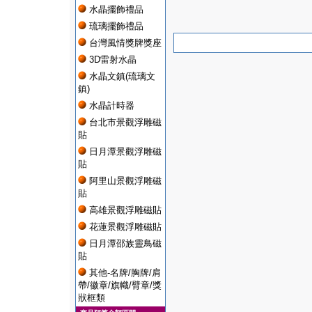
水晶擺飾禮品
琉璃擺飾禮品
台灣風情獎牌獎座
3D雷射水晶
水晶文鎮(琉璃文
鎮)
水晶計時器
台北市景觀浮雕磁
貼
日月潭景觀浮雕磁
貼
阿里山景觀浮雕磁
貼
高雄景觀浮雕磁貼
花蓮景觀浮雕磁貼
日月潭邵族靈鳥磁
貼
其他-名牌/胸牌/肩
帶/徽章/旗幟/臂章/獎
狀框類