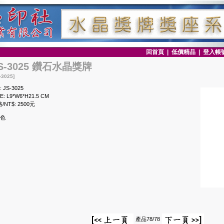
回首頁
|
低價精品
|
登入帳
S-3025 鑽石水晶獎牌
-3025]
: JS-3025
ZE: L9*W6*H21.5 CM
/NT$: 2500元
4色
產品78/78