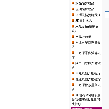
水晶擺飾禮品
琉璃擺飾禮品
台灣風情獎牌獎座
3D雷射水晶
水晶文鎮(琉璃文
鎮)
水晶計時器
台北市景觀浮雕磁
貼
日月潭景觀浮雕磁
貼
阿里山景觀浮雕磁
貼
高雄景觀浮雕磁貼
花蓮景觀浮雕磁貼
日月潭邵族靈鳥磁
貼
其他-名牌/胸牌/肩
帶/徽章/旗幟/臂章/獎
狀框類