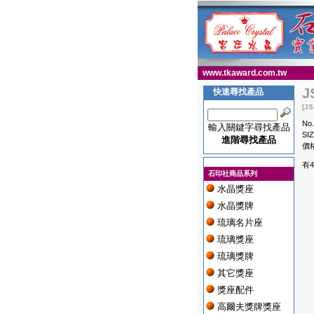
www.tkaward.com.tw
J
快速尋找產品
[JS
No.
輸入關鍵字尋找產品
SI
進階尋找產品
價格
有
石印社商品系列
水晶獎座
水晶獎牌
琉璃名片座
琉璃獎座
琉璃獎牌
其它獎座
獎座配件
高爾夫獎牌獎座