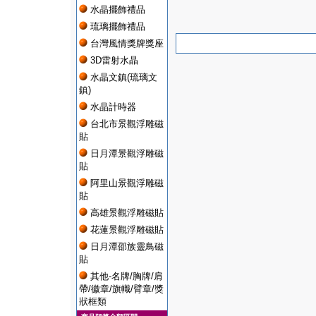
水晶擺飾禮品
琉璃擺飾禮品
台灣風情獎牌獎座
3D雷射水晶
水晶文鎮(琉璃文
鎮)
水晶計時器
台北市景觀浮雕磁
貼
日月潭景觀浮雕磁
貼
阿里山景觀浮雕磁
貼
高雄景觀浮雕磁貼
花蓮景觀浮雕磁貼
日月潭邵族靈鳥磁
貼
其他-名牌/胸牌/肩
帶/徽章/旗幟/臂章/獎
狀框類