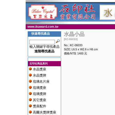
www.tkaward.com.tw
水晶小品
快速尋找產品
[KC-06033]
No.: KC-06033
輸入關鍵字尋找產品
SIZE: L6.5 x W2.6 x H6 cm
進階尋找產品
價格/NT$: 1400 元
石印社商品系列
水晶獎座
水晶獎牌
琉璃名片座
琉璃獎座
琉璃獎牌
其它獎座
獎座配件
高爾夫獎牌獎座