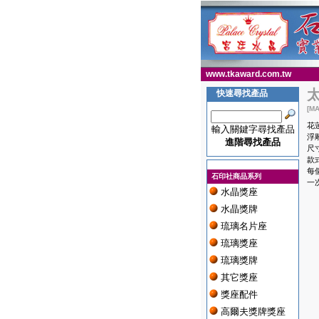
www.tkaward.com.tw
快速尋找產品
[MA
花
輸入關鍵字尋找產品
浮
進階尋找產品
尺寸 
款
每個
石印社商品系列
一
水晶獎座
水晶獎牌
琉璃名片座
琉璃獎座
琉璃獎牌
其它獎座
獎座配件
高爾夫獎牌獎座