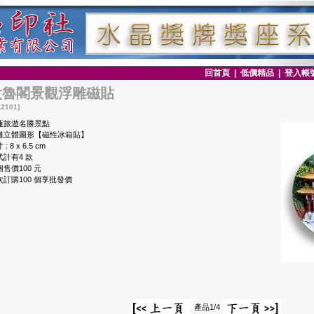
回首頁
|
低價精品
|
登入帳
太魯閣景觀浮雕磁貼
2101]
蓮旅遊名勝景點
雕立體圖形【磁性冰箱貼】
: 8 x 6.5 cm
式計有4 款
售價100 元
次訂購100 個享批發價
產品1/4