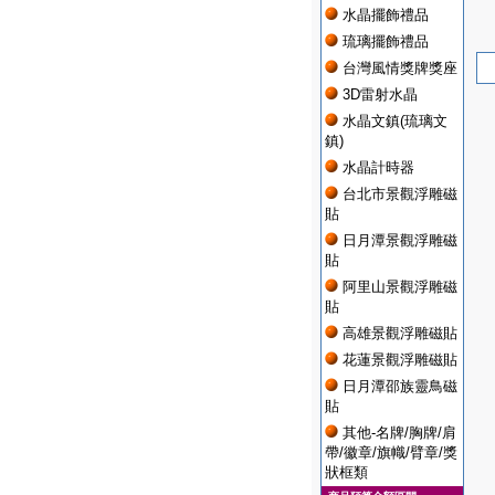
水晶擺飾禮品
琉璃擺飾禮品
台灣風情獎牌獎座
3D雷射水晶
水晶文鎮(琉璃文
鎮)
水晶計時器
台北市景觀浮雕磁
貼
日月潭景觀浮雕磁
貼
阿里山景觀浮雕磁
貼
高雄景觀浮雕磁貼
花蓮景觀浮雕磁貼
日月潭邵族靈鳥磁
貼
其他-名牌/胸牌/肩
帶/徽章/旗幟/臂章/獎
狀框類