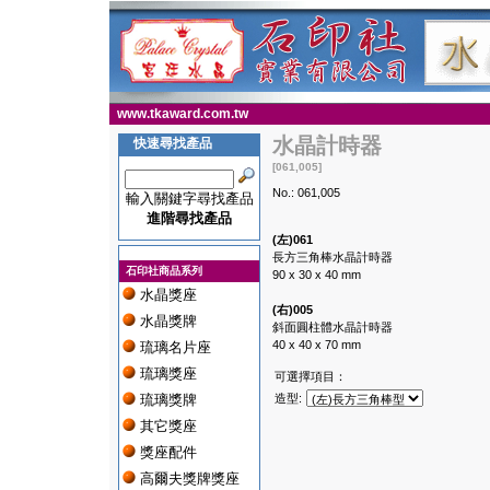
www.tkaward.com.tw
水晶計時器
快速尋找產品
[061,005]
No.: 061,005
輸入關鍵字尋找產品
進階尋找產品
(左)061
長方三角棒水晶計時器
石印社商品系列
90 x 30 x 40 mm
水晶獎座
(右)005
水晶獎牌
斜面圓柱體水晶計時器
40 x 40 x 70 mm
琉璃名片座
琉璃獎座
可選擇項目：
琉璃獎牌
造型:
其它獎座
獎座配件
高爾夫獎牌獎座