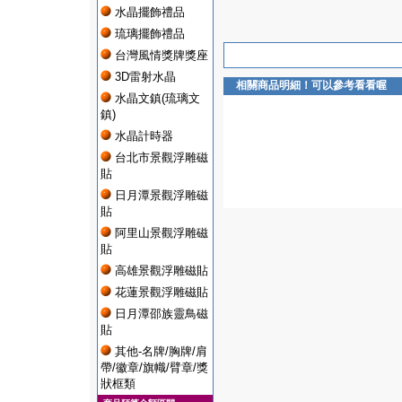
水晶擺飾禮品
琉璃擺飾禮品
台灣風情獎牌獎座
3D雷射水晶
相關商品明細！可以參考看看喔
水晶文鎮(琉璃文
鎮)
水晶計時器
台北市景觀浮雕磁
貼
日月潭景觀浮雕磁
貼
阿里山景觀浮雕磁
貼
高雄景觀浮雕磁貼
花蓮景觀浮雕磁貼
日月潭邵族靈鳥磁
貼
其他-名牌/胸牌/肩
帶/徽章/旗幟/臂章/獎
狀框類