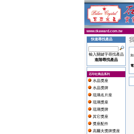
www.tkaward.com.tw
快速尋找產品
輸入關鍵字尋找產品
如
進階尋找產品
電
石印社商品系列
水晶獎座
水晶獎牌
琉璃名片座
琉璃獎座
琉璃獎牌
其它獎座
獎座配件
高爾夫獎牌獎座