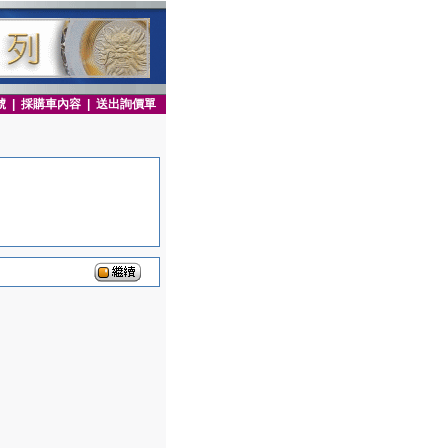
號
|
採購車內容
|
送出詢價單