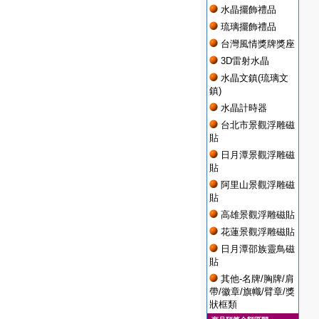
水晶擺飾禮品
琉璃擺飾禮品
台灣風情獎牌獎座
3D雷射水晶
水晶文鎮(琉璃文
鎮)
水晶計時器
台北市景觀浮雕磁
貼
日月潭景觀浮雕磁
貼
阿里山景觀浮雕磁
貼
高雄景觀浮雕磁貼
花蓮景觀浮雕磁貼
日月潭邵族靈鳥磁
貼
其他-名牌/胸牌/肩
帶/徽章/旗幟/臂章/獎
狀框類