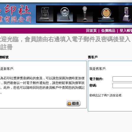
回首頁
|
低價精品
|
登入帳
歡迎光臨，會員請由右邊填入電子郵件及密碼後登入
鈕註冊
增帳號
舊客戶
是新客戶.
我是舊客戶.
成為石印社獎牌獎座網站的會員，可以讓您採購詢價時更加便
電子郵件:
利，我們都會以一封電子郵件通知您，讓您輕鬆掌握詢價單狀
密碼:
態。此外，您也可以隨時回到您的會員帳戶中查閱您的詢價記
錄。
密碼忘記了嗎? 請按這裡.