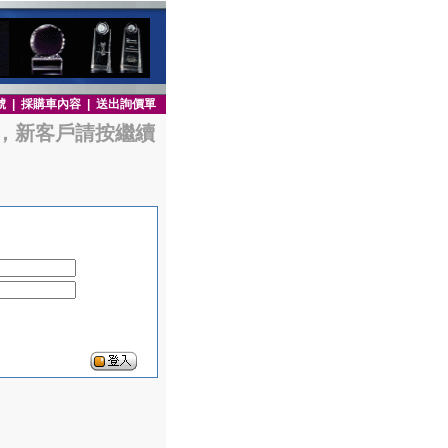
號
|
採購車內容
|
送出詢價單
，新客戶請按繼續