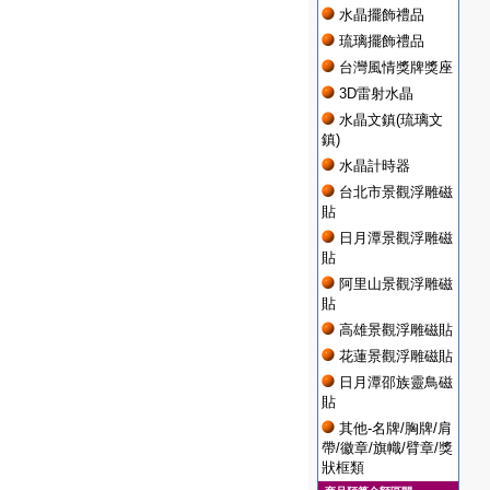
水晶擺飾禮品
琉璃擺飾禮品
台灣風情獎牌獎座
3D雷射水晶
水晶文鎮(琉璃文
鎮)
水晶計時器
台北市景觀浮雕磁
貼
日月潭景觀浮雕磁
貼
阿里山景觀浮雕磁
貼
高雄景觀浮雕磁貼
花蓮景觀浮雕磁貼
日月潭邵族靈鳥磁
貼
其他-名牌/胸牌/肩
帶/徽章/旗幟/臂章/獎
狀框類