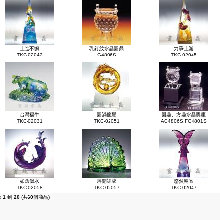
上進不懈
乳釘紋水晶圓鼎
力爭上游
TKC-02043
G4806S
TKC-02045
台灣福牛
圓滿龍耀
圓鼎、方鼎水晶獎座
TKC-02031
TKC-02051
AG4806S,FG4801S
如魚似水
屏開渠成
悠然暢寄
TKC-02058
TKC-02057
TKC-02047
示
1
到
20
(共
60
個商品)