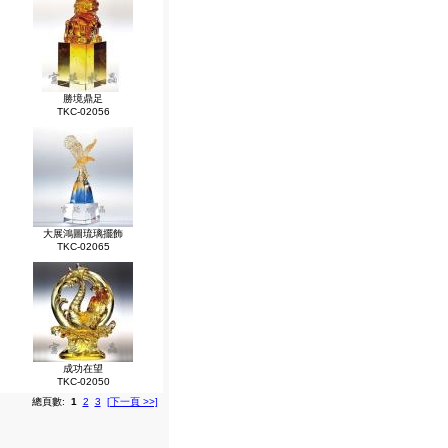
勝境鼎足
TKC-02056
大展鴻圖琉璃擺飾
TKC-02065
成功在望
TKC-02050
總頁數:
1
2
3
[下一頁 >>]