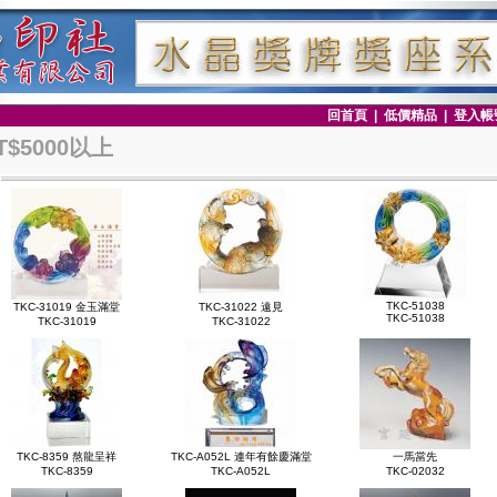
回首頁
|
低價精品
|
登入帳
T$5000以上
TKC-51038
TKC-31019 金玉滿堂
TKC-31022 遠見
TKC-51038
TKC-31019
TKC-31022
TKC-8359 熬龍呈祥
TKC-A052L 連年有餘慶滿堂
一馬當先
TKC-8359
TKC-A052L
TKC-02032