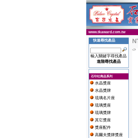
www.tkaward.com.tw
N
快速尋找產品
輸入關鍵字尋找產品
進階尋找產品
石印社商品系列
水晶獎座
水晶獎牌
琉璃名片座
琉璃獎座
琉璃獎牌
其它獎座
獎座配件
高爾夫獎牌獎座