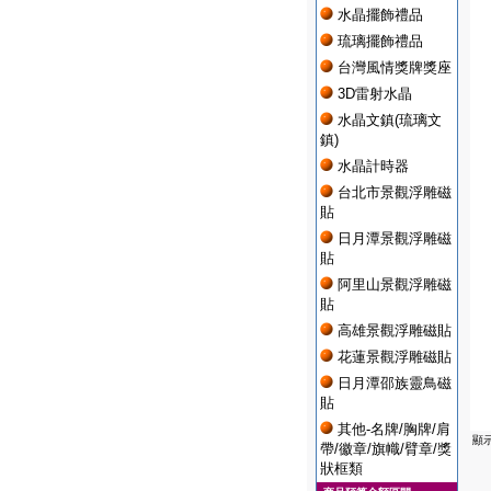
水晶擺飾禮品
琉璃擺飾禮品
台灣風情獎牌獎座
3D雷射水晶
水晶文鎮(琉璃文
鎮)
水晶計時器
台北市景觀浮雕磁
貼
日月潭景觀浮雕磁
貼
阿里山景觀浮雕磁
貼
高雄景觀浮雕磁貼
花蓮景觀浮雕磁貼
日月潭邵族靈鳥磁
貼
其他-名牌/胸牌/肩
顯
帶/徽章/旗幟/臂章/獎
狀框類