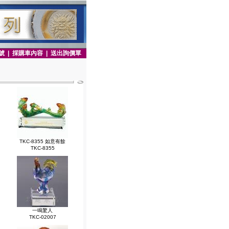
號
|
採購車內容
|
送出詢價單
TKC-8355 如意有餘
TKC-8355
一鳴驚人
TKC-02007