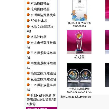
水晶擺飾禮品
琉璃擺飾禮品
台灣風情獎牌獎座
3D雷射水晶
TKC-52016 力爭上游
水晶文鎮(琉璃文
TKC-52016
鎮)
水晶計時器
台北市景觀浮雕磁
貼
日月潭景觀浮雕磁
TKC-826
貼
TKC-826
阿里山景觀浮雕磁
貼
高雄景觀浮雕磁貼
花蓮景觀浮雕磁貼
日月潭邵族靈鳥磁
一馬當先,祥龍獻瑞
貼
CGA-1720,CGA-1721
其他-名牌/胸牌/肩
顯示
1
到
20
(共
150
個商品)
帶/徽章/旗幟/臂章/獎
狀框類