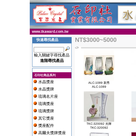
www.tkaward.com.tw
NT$3000~5000
快速尋找產品
輸入關鍵字尋找產品
進階尋找產品
石印社商品系列
水晶獎座
ALC-1089 新秀
ALC-1089
水晶獎牌
琉璃名片座
琉璃獎座
琉璃獎牌
其它獎座
TKC-320092 光輝
獎座配件
TKC-320092
高爾夫獎牌獎座