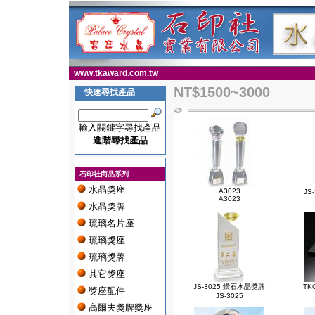
www.tkaward.com.tw
NT$1500~3000
快速尋找產品
輸入關鍵字尋找產品
進階尋找產品
石印社商品系列
水晶獎座
A3023
JS
A3023
水晶獎牌
琉璃名片座
琉璃獎座
琉璃獎牌
其它獎座
JS-3025 鑽石水晶獎牌
TK
獎座配件
JS-3025
高爾夫獎牌獎座