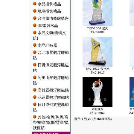
水晶擺飾禮品
琉璃擺飾禮品
台灣風情獎牌獎座
3D雷射水晶
TKC-1004 尼莫
水晶文鎮(琉璃文
TKC-1004
鎮)
水晶計時器
台北市景觀浮雕磁
貼
日月潭景觀浮雕磁
TKC-3017 傑洛米
T
貼
TKC-3017
阿里山景觀浮雕磁
貼
高雄景觀浮雕磁貼
花蓮景觀浮雕磁貼
日月潭邵族靈鳥磁
光明獎座
全
貼
TKC-06042
A4
其他-名牌/胸牌/肩
顯示
1
到
20
(共
168
個商品)
帶/徽章/旗幟/臂章/獎
狀框類