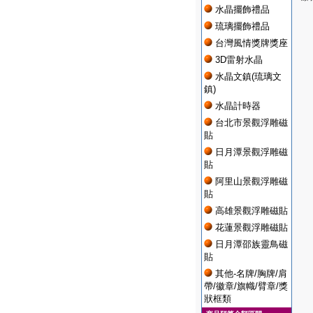
水晶擺飾禮品
琉璃擺飾禮品
台灣風情獎牌獎座
3D雷射水晶
水晶文鎮(琉璃文
鎮)
水晶計時器
台北市景觀浮雕磁
貼
日月潭景觀浮雕磁
貼
阿里山景觀浮雕磁
貼
高雄景觀浮雕磁貼
花蓮景觀浮雕磁貼
日月潭邵族靈鳥磁
貼
其他-名牌/胸牌/肩
帶/徽章/旗幟/臂章/獎
狀框類