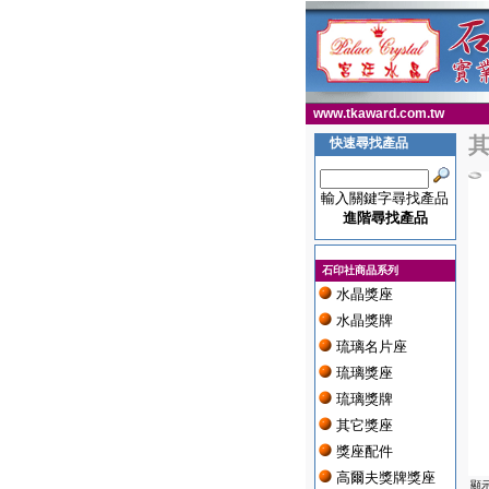
www.tkaward.com.tw
其
快速尋找產品
輸入關鍵字尋找產品
進階尋找產品
石印社商品系列
水晶獎座
水晶獎牌
琉璃名片座
琉璃獎座
琉璃獎牌
其它獎座
獎座配件
高爾夫獎牌獎座
顯