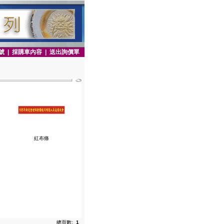
號
|
採購車內容
|
送出詢價單
紅布條
總頁數:
1