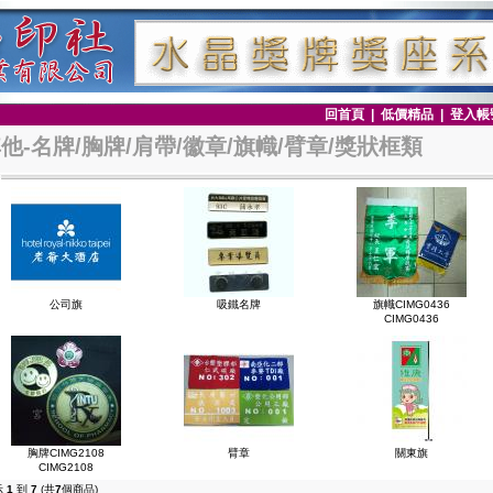
回首頁
|
低價精品
|
登入帳
他-名牌/胸牌/肩帶/徽章/旗幟/臂章/獎狀框類
公司旗
吸鐵名牌
旗幟CIMG0436
CIMG0436
胸牌CIMG2108
臂章
關東旗
CIMG2108
示
1
到
7
(共
7
個商品)