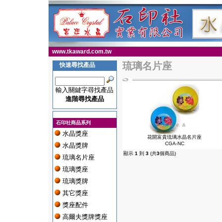
www.tkaward.com.tw
琉璃名片座
快速尋找產品
輸入關鍵字尋找產品
進階尋找產品
石印社商品系列
水晶獎座
花開富貴琉璃水晶名片座
CGA-NC
水晶獎牌
顯示
1
到
3
(共
3
個商品)
琉璃名片座
琉璃獎座
琉璃獎牌
其它獎座
獎座配件
高爾夫獎牌獎座