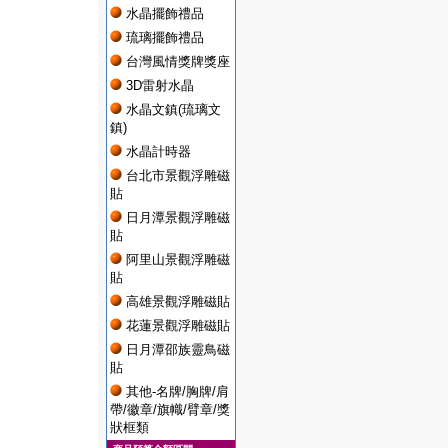
水晶擺飾禮品
琉璃擺飾禮品
台灣風情獎牌獎座
3D雷射水晶
水晶文鎮(琉璃文
鎮)
水晶計時器
台北市景觀浮雕磁
貼
日月潭景觀浮雕磁
貼
阿里山景觀浮雕磁
貼
高雄景觀浮雕磁貼
花蓮景觀浮雕磁貼
日月潭邵族靈鳥磁
貼
其他-名牌/胸牌/肩
帶/徽章/旗幟/臂章/獎
狀框類