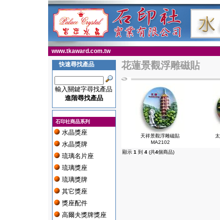
www.tkaward.com.tw
花蓮景觀浮雕磁貼
快速尋找產品
輸入關鍵字尋找產品
進階尋找產品
石印社商品系列
水晶獎座
天祥景觀浮雕磁貼
太
MA2102
水晶獎牌
顯示
1
到
4
(共
4
個商品)
琉璃名片座
琉璃獎座
琉璃獎牌
其它獎座
獎座配件
高爾夫獎牌獎座