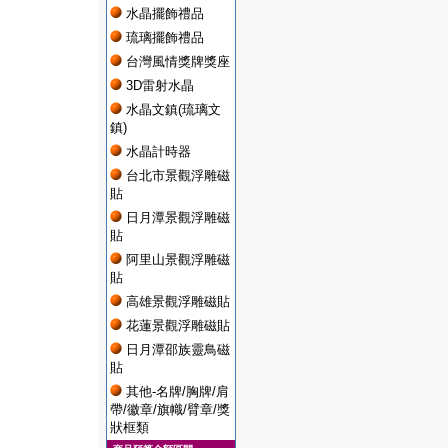
水晶擺飾禮品
琉璃擺飾禮品
台灣風情獎牌獎座
3D雷射水晶
水晶文鎮(琉璃文
鎮)
水晶計時器
台北市景觀浮雕磁
貼
日月潭景觀浮雕磁
貼
阿里山景觀浮雕磁
貼
高雄景觀浮雕磁貼
花蓮景觀浮雕磁貼
日月潭邵族靈鳥磁
貼
其他-名牌/胸牌/肩
帶/徽章/旗幟/臂章/獎
狀框類