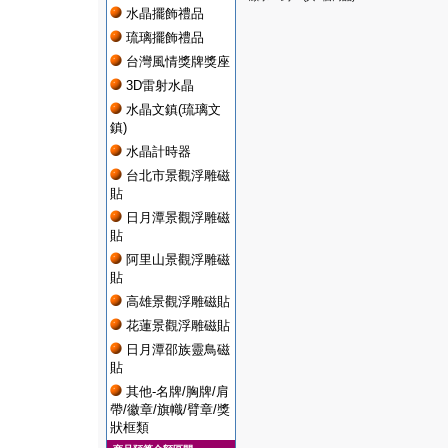
水晶擺飾禮品
琉璃擺飾禮品
台灣風情獎牌獎座
3D雷射水晶
水晶文鎮(琉璃文
鎮)
水晶計時器
台北市景觀浮雕磁
貼
日月潭景觀浮雕磁
貼
阿里山景觀浮雕磁
貼
高雄景觀浮雕磁貼
花蓮景觀浮雕磁貼
日月潭邵族靈鳥磁
貼
其他-名牌/胸牌/肩
帶/徽章/旗幟/臂章/獎
狀框類