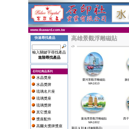
www.tkaward.com.tw
高雄景觀浮雕磁貼
快速尋找產品
輸入關鍵字尋找產品
進階尋找產品
石印社商品系列
水晶獎座
愛河景觀浮雕磁貼
旗
MA1810
水晶獎牌
琉璃名片座
琉璃獎座
琉璃獎牌
其它獎座
獎座配件
蓮池潭景觀浮雕磁貼
西子
MA1802
高爾夫獎牌獎座
顯示
1
到
8
(共
8
個商品)