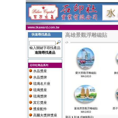
www.tkaward.com.tw
高雄景觀浮雕磁貼
快速尋找產品
輸入關鍵字尋找產品
進階尋找產品
石印社商品系列
水晶獎座
愛河景觀浮雕磁貼
旗
MA1810
水晶獎牌
琉璃名片座
琉璃獎座
琉璃獎牌
其它獎座
獎座配件
蓮池潭景觀浮雕磁貼
西子
MA1802
高爾夫獎牌獎座
顯示
1
到
8
(共
8
個商品)