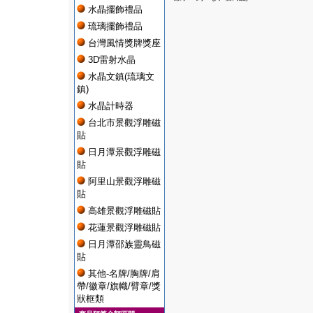
水晶擺飾禮品
琉璃擺飾禮品
台灣風情獎牌獎座
3D雷射水晶
水晶文鎮(琉璃文
鎮)
水晶計時器
台北市景觀浮雕磁
貼
日月潭景觀浮雕磁
貼
阿里山景觀浮雕磁
貼
高雄景觀浮雕磁貼
花蓮景觀浮雕磁貼
日月潭邵族靈鳥磁
貼
其他-名牌/胸牌/肩
帶/徽章/旗幟/臂章/獎
狀框類