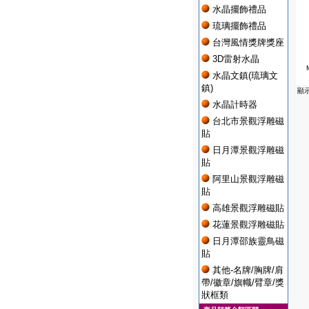
水晶擺飾禮品
琉璃擺飾禮品
台灣風情獎牌獎座
3D雷射水晶
水晶文鎮(琉璃文
鎮)
顯
水晶計時器
台北市景觀浮雕磁
貼
日月潭景觀浮雕磁
貼
阿里山景觀浮雕磁
貼
高雄景觀浮雕磁貼
花蓮景觀浮雕磁貼
日月潭邵族靈鳥磁
貼
其他-名牌/胸牌/肩
帶/徽章/旗幟/臂章/獎
狀框類