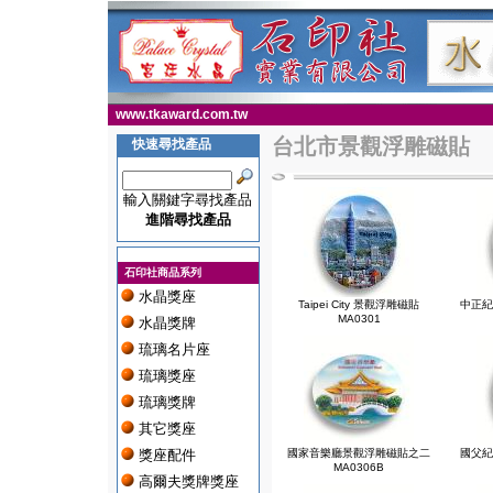
www.tkaward.com.tw
台北市景觀浮雕磁貼
快速尋找產品
輸入關鍵字尋找產品
進階尋找產品
石印社商品系列
水晶獎座
Taipei City 景觀浮雕磁貼
中正紀
MA0301
水晶獎牌
琉璃名片座
琉璃獎座
琉璃獎牌
其它獎座
獎座配件
國家音樂廳景觀浮雕磁貼之二
國父紀
MA0306B
高爾夫獎牌獎座