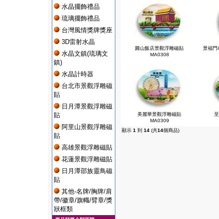
水晶擺飾禮品
琉璃擺飾禮品
台灣風情獎牌獎座
3D雷射水晶
圓山飯店景觀浮雕磁貼
景福門
水晶文鎮(琉璃文
MA0308
鎮)
水晶計時器
台北市景觀浮雕磁
貼
日月潭景觀浮雕磁
貼
美麗華景觀浮雕磁貼
至
MA0309
阿里山景觀浮雕磁
顯示
1
到
14
(共
14
個商品)
貼
高雄景觀浮雕磁貼
花蓮景觀浮雕磁貼
日月潭邵族靈鳥磁
貼
其他-名牌/胸牌/肩
帶/徽章/旗幟/臂章/獎
狀框類