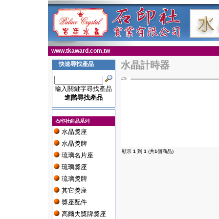
www.tkaward.com.tw
水晶計時器
快速尋找產品
輸入關鍵字尋找產品
進階尋找產品
石印社商品系列
水晶獎座
水晶獎牌
顯示
1
到
1
(共
1
個商品)
琉璃名片座
琉璃獎座
琉璃獎牌
其它獎座
獎座配件
高爾夫獎牌獎座