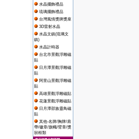
水晶擺飾禮品
琉璃擺飾禮品
台灣風情獎牌獎座
3D雷射水晶
水晶文鎮(琉璃文
鎮)
水晶計時器
台北市景觀浮雕磁
貼
日月潭景觀浮雕磁
貼
阿里山景觀浮雕磁
貼
高雄景觀浮雕磁貼
花蓮景觀浮雕磁貼
日月潭邵族靈鳥磁
貼
其他-名牌/胸牌/肩
帶/徽章/旗幟/臂章/獎
狀框類