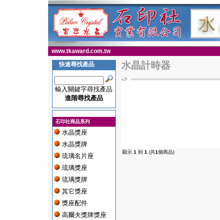
www.tkaward.com.tw
水晶計時器
快速尋找產品
輸入關鍵字尋找產品
進階尋找產品
石印社商品系列
水晶獎座
水晶獎牌
顯示
1
到
1
(共
1
個商品)
琉璃名片座
琉璃獎座
琉璃獎牌
其它獎座
獎座配件
高爾夫獎牌獎座