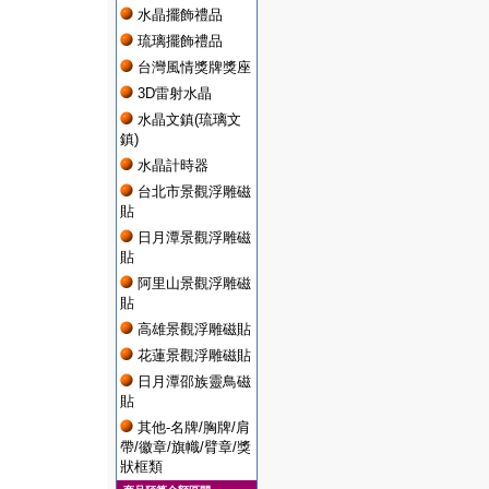
水晶擺飾禮品
琉璃擺飾禮品
台灣風情獎牌獎座
3D雷射水晶
水晶文鎮(琉璃文
鎮)
水晶計時器
台北市景觀浮雕磁
貼
日月潭景觀浮雕磁
貼
阿里山景觀浮雕磁
貼
高雄景觀浮雕磁貼
花蓮景觀浮雕磁貼
日月潭邵族靈鳥磁
貼
其他-名牌/胸牌/肩
帶/徽章/旗幟/臂章/獎
狀框類