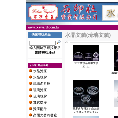
www.tkaward.com.tw
水晶文鎮(琉璃文鎮)
快速尋找產品
輸入關鍵字尋找產品
進階尋找產品
3D立體水晶內雕文鎮
石印社商品系列
22-1a
水晶獎座
3D鐳
水晶獎牌
琉璃名片座
琉璃獎座
琉璃獎牌
其它獎座
獎座配件
圓形多角切面水晶文鎮
074-8,074-9,074-10
高爾夫獎牌獎座