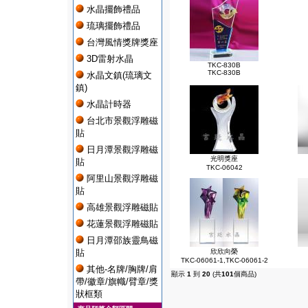
水晶擺飾禮品
琉璃擺飾禮品
台灣風情獎牌獎座
3D雷射水晶
TKC-830B
TKC-830B
水晶文鎮(琉璃文
鎮)
水晶計時器
台北市景觀浮雕磁
貼
日月潭景觀浮雕磁
光明獎座
貼
TKC-06042
阿里山景觀浮雕磁
貼
高雄景觀浮雕磁貼
花蓮景觀浮雕磁貼
日月潭邵族靈鳥磁
貼
欣欣向榮
TKC-06061-1,TKC-06061-2
其他-名牌/胸牌/肩
顯示
1
到
20
(共
101
個商品)
帶/徽章/旗幟/臂章/獎
狀框類