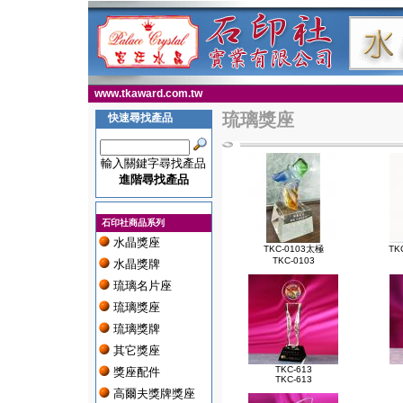
www.tkaward.com.tw
琉璃獎座
快速尋找產品
輸入關鍵字尋找產品
進階尋找產品
石印社商品系列
水晶獎座
TKC-0103太極
TK
TKC-0103
水晶獎牌
琉璃名片座
琉璃獎座
琉璃獎牌
其它獎座
TKC-613
獎座配件
TKC-613
高爾夫獎牌獎座