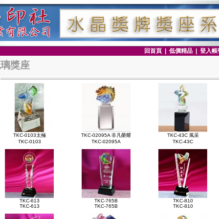
回首頁
|
低價精品
|
登入帳
琉璃獎座
TKC-0103太極
TKC-02095A 非凡榮耀
TKC-43C 風采
TKC-0103
TKC-02095A
TKC-43C
TKC-613
TKC-765B
TKC-810
TKC-613
TKC-765B
TKC-810