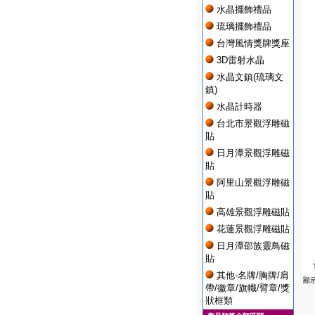
水晶擺飾禮品
琉璃擺飾禮品
台灣風情獎牌獎座
3D雷射水晶
水晶文鎮(琉璃文
鎮)
水晶計時器
台北市景觀浮雕磁
貼
日月潭景觀浮雕磁
貼
阿里山景觀浮雕磁
貼
高雄景觀浮雕磁貼
花蓮景觀浮雕磁貼
日月潭邵族靈鳥磁
貼
其他-名牌/胸牌/肩
顯
帶/徽章/旗幟/臂章/獎
狀框類