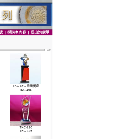
號
|
採購車內容
|
送出詢價單
TKC-45C 琉璃獎座
TKC-45C
TKC-826
TKC-826