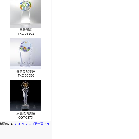
三陽開泰
TKC-06101
春意盎然獎座
TKC-06056
水晶琉璃獎座
CGT-037X
總頁數:
1
2
3
4
5
...
[下一頁 >>]