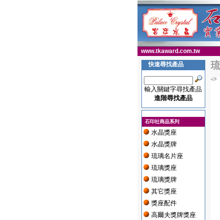
www.tkaward.com.tw
快速尋找產品
輸入關鍵字尋找產品
進階尋找產品
石印社商品系列
水晶獎座
水晶獎牌
琉璃名片座
琉璃獎座
琉璃獎牌
其它獎座
獎座配件
高爾夫獎牌獎座