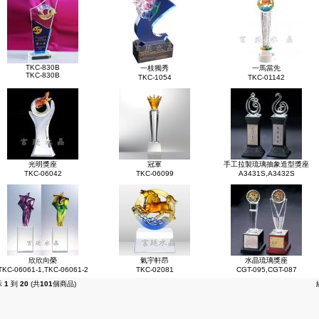
TKC-830B
一枝獨秀
一馬當先
TKC-830B
TKC-1054
TKC-01142
光明獎座
冠軍
手工拉製琉璃抽象造型獎座
TKC-06042
TKC-06099
A3431S,A3432S
欣欣向榮
氣宇軒昂
水晶琉璃獎座
TKC-06061-1,TKC-06061-2
TKC-02081
CGT-095,CGT-087
示
1
到
20
(共
101
個商品)