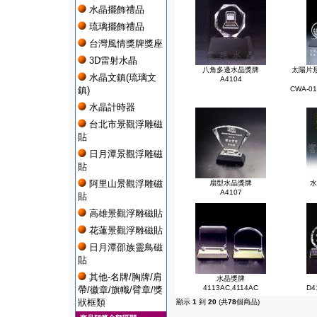
水晶擺飾禮品
琉璃擺飾禮品
台灣風情獎牌獎座
3D雷射水晶
八角多邊水晶獎牌
太陽片
水晶文鎮(琉璃文
A4104
鎮)
CWA-01
水晶計時器
台北市景觀浮雕磁
貼
日月潭景觀浮雕磁
貼
阿里山景觀浮雕磁
扇型水晶獎牌
水
A4107
貼
高雄景觀浮雕磁貼
花蓮景觀浮雕磁貼
日月潭邵族靈鳥磁
貼
其他-名牌/胸牌/肩
水晶獎牌
4113AC,4114AC
D4
帶/徽章/旗幟/臂章/獎
狀框類
顯示
1
到
20
(共
78
個商品)