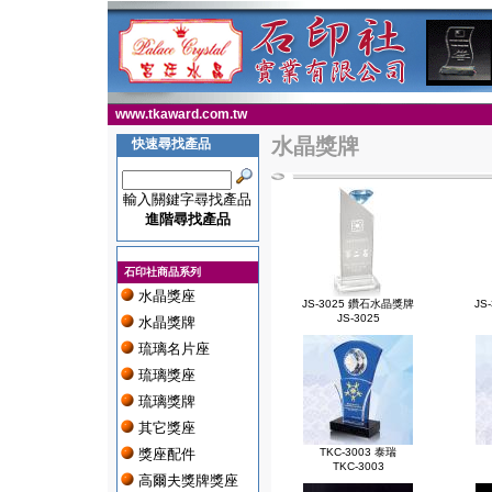
www.tkaward.com.tw
水晶獎牌
快速尋找產品
輸入關鍵字尋找產品
進階尋找產品
石印社商品系列
水晶獎座
JS-3025 鑽石水晶獎牌
JS
JS-3025
水晶獎牌
琉璃名片座
琉璃獎座
琉璃獎牌
其它獎座
獎座配件
TKC-3003 泰瑞
TKC-3003
高爾夫獎牌獎座