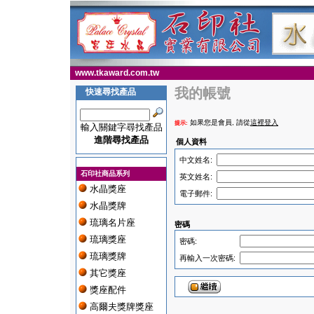
www.tkaward.com.tw
我的帳號
快速尋找產品
如果您是會員, 請從
這裡登入
提示:
輸入關鍵字尋找產品
進階尋找產品
個人資料
中文姓名:
石印社商品系列
英文姓名:
水晶獎座
電子郵件:
水晶獎牌
琉璃名片座
密碼
琉璃獎座
密碼:
琉璃獎牌
再輸入一次密碼:
其它獎座
獎座配件
高爾夫獎牌獎座