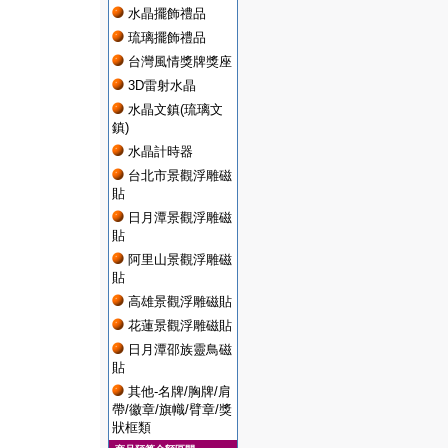
水晶擺飾禮品
琉璃擺飾禮品
台灣風情獎牌獎座
3D雷射水晶
水晶文鎮(琉璃文
鎮)
水晶計時器
台北市景觀浮雕磁
貼
日月潭景觀浮雕磁
貼
阿里山景觀浮雕磁
貼
高雄景觀浮雕磁貼
花蓮景觀浮雕磁貼
日月潭邵族靈鳥磁
貼
其他-名牌/胸牌/肩
帶/徽章/旗幟/臂章/獎
狀框類