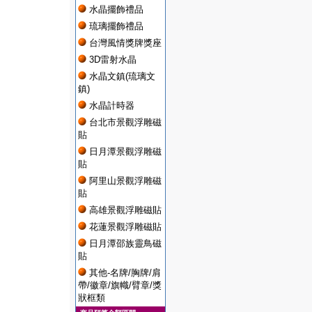
水晶擺飾禮品
琉璃擺飾禮品
台灣風情獎牌獎座
3D雷射水晶
水晶文鎮(琉璃文
鎮)
水晶計時器
台北市景觀浮雕磁
貼
日月潭景觀浮雕磁
貼
阿里山景觀浮雕磁
貼
高雄景觀浮雕磁貼
花蓮景觀浮雕磁貼
日月潭邵族靈鳥磁
貼
其他-名牌/胸牌/肩
帶/徽章/旗幟/臂章/獎
狀框類