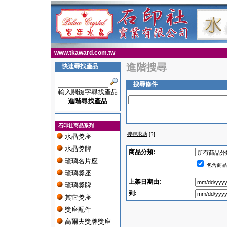
www.tkaward.com.tw
進階搜尋
快速尋找產品
搜尋條件
輸入關鍵字尋找產品
進階尋找產品
石印社商品系列
搜尋求助
[?]
水晶獎座
水晶獎牌
商品分類:
琉璃名片座
包含商品
琉璃獎座
上架日期由:
琉璃獎牌
到:
其它獎座
獎座配件
高爾夫獎牌獎座